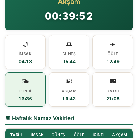
Akşam
Ezine MEM Öğrencileri Otomotiv Sektörünü Yerinde İnceledi
14:29 |
00:39:52
Ezine’de Arıcılık Eğitimi İçin Kayıtlar Açıldı
10:45 |
Kaymakam Kaptanoğlu’ndan Kıbrıs Gazisi Recep Kıral’a iftar ziyareti
16:48 |
🌙
🌅
☀️
İMSAK
GÜNEŞ
ÖĞLE
04:13
05:44
12:49
🌤️
🌇
🌃
İKINDI
AKŞAM
YATSI
16:36
19:43
21:08
📅 Haftalık Namaz Vakitleri
TARIH
İMSAK
GÜNEŞ
ÖĞLE
İKINDI
AKŞAM
Y