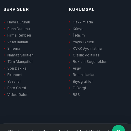
SERVISLER
KURUMSAL
Hava Durumu
Hakkımızda
Puan Durumu
Künye
Firma Rehberi
İletişim
Vefat İlanları
Yayın İlkeleri
Sinema
KVKK Aydınlatma
Namaz Vakitleri
Gizlilik Politikası
Tüm Manşetler
Reklam Seçenekleri
Son Dakika
Arşiv
Ekonomi
Resmi İlanlar
Yazarlar
Biyografiler
Foto Galeri
E-Dergi
Video Galeri
RSS
Gizlilik Politikası
KVKK Aydınlatma
Çerez Politikası
RSS