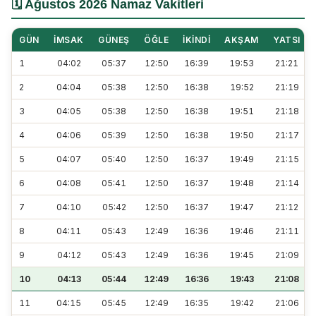
🗓️ Ağustos 2026 Namaz Vakitleri
GÜN
İMSAK
GÜNEŞ
ÖĞLE
İKINDI
AKŞAM
YATSI
1
04:02
05:37
12:50
16:39
19:53
21:21
2
04:04
05:38
12:50
16:38
19:52
21:19
3
04:05
05:38
12:50
16:38
19:51
21:18
4
04:06
05:39
12:50
16:38
19:50
21:17
5
04:07
05:40
12:50
16:37
19:49
21:15
6
04:08
05:41
12:50
16:37
19:48
21:14
7
04:10
05:42
12:50
16:37
19:47
21:12
8
04:11
05:43
12:49
16:36
19:46
21:11
9
04:12
05:43
12:49
16:36
19:45
21:09
10
04:13
05:44
12:49
16:36
19:43
21:08
11
04:15
05:45
12:49
16:35
19:42
21:06