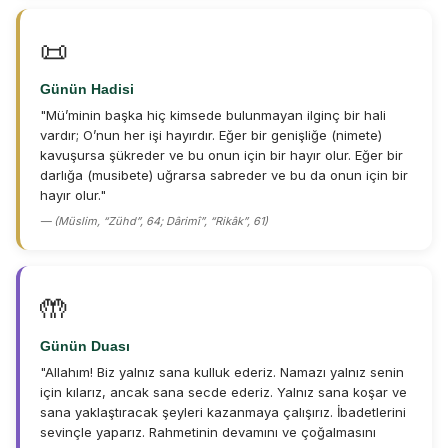
📜
Günün Hadisi
"Mü’minin başka hiç kimsede bulunmayan ilginç bir hali
vardır; O’nun her işi hayırdır. Eğer bir genişliğe (nimete)
kavuşursa şükreder ve bu onun için bir hayır olur. Eğer bir
darlığa (musibete) uğrarsa sabreder ve bu da onun için bir
hayır olur."
— (Müslim, “Zühd”, 64; Dârimî”, “Rikâk”, 61)
🤲
Günün Duası
"Allahım! Biz yalnız sana kulluk ederiz. Namazı yalnız senin
için kılarız, ancak sana secde ederiz. Yalnız sana koşar ve
sana yaklaştıracak şeyleri kazanmaya çalışırız. İbadetlerini
sevinçle yaparız. Rahmetinin devamını ve çoğalmasını