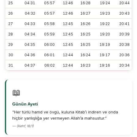
25
04:31
05:57
12:46
16:28
19:24
20:44
26
04:32
05:57
12:46
16:27
19:23
20:43
27
04:33
05:58
12:45
16:26
19:22
20:41
28
04:34
05:59
12:45
16:25
19:20
20:39
29
04:35
06:00
12:45
16:25
19:19
20:38
30
04:36
06:01
12:44
16:24
19:17
20:36
31
04:37
06:02
12:44
16:23
19:16
20:34
📖
Günün Ayeti
“Her türlü hamd ve övgü, kuluna Kitab’ı indiren ve onda
hiçbir yanlışlığa yer vermeyen Allah’a mahsustur.”
— (Kehf, 18/1)