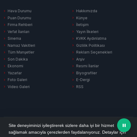
Hava Durumu
Hakkımızda
Puan Durumu
Künye
Firma Rehberi
İletişim
Vefat İlanları
Yayın İlkeleri
Sinema
KVKK Aydınlatma
Namaz Vakitleri
Gizlilik Politikası
Tüm Manşetler
Reklam Seçenekleri
Son Dakika
Arşiv
Ekonomi
Resmi İlanlar
Yazarlar
Biyografiler
Foto Galeri
E-Dergi
Video Galeri
RSS
Gizlilik Politikası
KVKK Aydınlatma
Çerez Politikası
RSS
Site deneyiminizi iyileştirerek sizlere daha iyi bir hizmet
sağlamak amacıyla çerezlerden faydalanıyoruz. Detaylar için
© 2026 Ezine Pusula. Tüm hakları saklıdır.