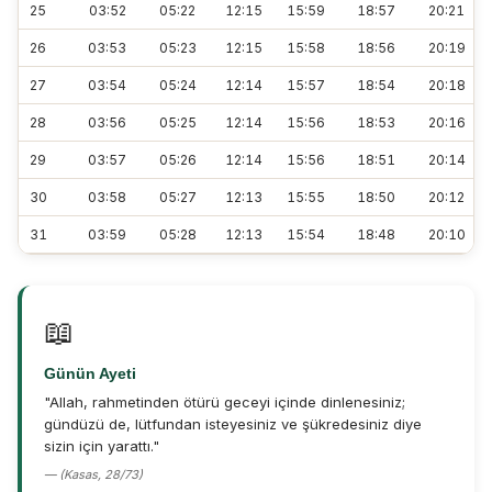
25
03:52
05:22
12:15
15:59
18:57
20:21
26
03:53
05:23
12:15
15:58
18:56
20:19
27
03:54
05:24
12:14
15:57
18:54
20:18
28
03:56
05:25
12:14
15:56
18:53
20:16
29
03:57
05:26
12:14
15:56
18:51
20:14
30
03:58
05:27
12:13
15:55
18:50
20:12
31
03:59
05:28
12:13
15:54
18:48
20:10
📖
Günün Ayeti
"Allah, rahmetinden ötürü geceyi içinde dinlenesiniz;
gündüzü de, lütfundan isteyesiniz ve şükredesiniz diye
sizin için yarattı."
— (Kasas, 28/73)