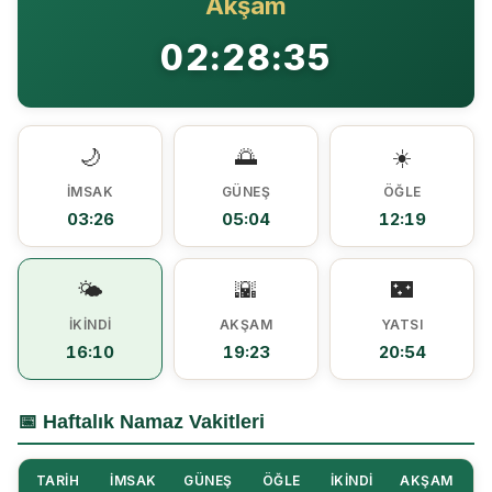
Akşam
Ezine MEM Öğrencileri Otomotiv Sektörünü Yerinde İnceledi
14:29 |
02:28:35
Ezine’de Arıcılık Eğitimi İçin Kayıtlar Açıldı
10:45 |
Kaymakam Kaptanoğlu’ndan Kıbrıs Gazisi Recep Kıral’a iftar ziyareti
16:48 |
🌙
🌅
☀️
İMSAK
GÜNEŞ
ÖĞLE
03:26
05:04
12:19
🌤️
🌇
🌃
İKINDI
AKŞAM
YATSI
16:10
19:23
20:54
📅 Haftalık Namaz Vakitleri
TARIH
İMSAK
GÜNEŞ
ÖĞLE
İKINDI
AKŞAM
Y