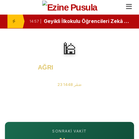
Ezine’de Minik Kalemlerden Büyük Başarı: İlk Kitaplarını Okurlarıyla Buluşturdular
10:46 |
Geyikli İlkokulu Öğrencileri Zekâ Oyunlarında Zirvede
14:57 |
Ezine Devlet Hastanesi’nde “Bebek Dostu” Standartları Mercek Altında
13:26 |
🕌
Ezine ve Geyikli Arasında Hıdırellez Buluşması: Müzisyenlerden Anlamlı Davet
11:24 |
Ezine’de Minik Öğrencilere "Sağlıklı Duruş" Eğitimi Verildi
11:02 |
AĞRI
Namaz Vakitleri
“Özel Kelimeler Dükkanı”
06 Ağustos 2026 Perşembe
13:09 |
23 صَفَر 1448
Ezine Gıda İhtisas OSB MYO’da “Çok Gezen mi Bilir, Çok Okuyan mı Bilir?” Münazarası
13:07 |
Ezine Gıda İhtisas OSB MYO Öğrencisine Erasmus+ Başarısı
13:02 |
Ezine’de Otizm Farkındalığı İçin Anlamlı Buluşma
15:16 |
SONRAKI VAKIT
Ezine’de Kanser Haftası Mesajı: Erken Tanı Hayat Kurtarır
15:14 |