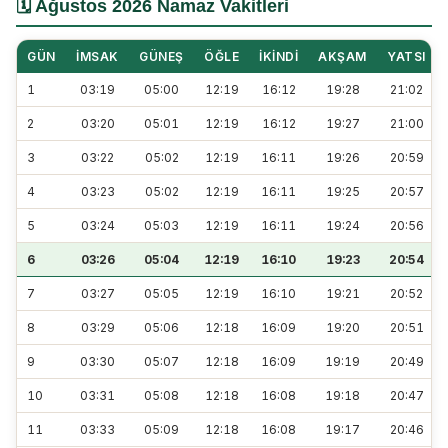
🗓️ Ağustos 2026 Namaz Vakitleri
GÜN
İMSAK
GÜNEŞ
ÖĞLE
İKINDI
AKŞAM
YATSI
1
03:19
05:00
12:19
16:12
19:28
21:02
2
03:20
05:01
12:19
16:12
19:27
21:00
3
03:22
05:02
12:19
16:11
19:26
20:59
4
03:23
05:02
12:19
16:11
19:25
20:57
5
03:24
05:03
12:19
16:11
19:24
20:56
6
03:26
05:04
12:19
16:10
19:23
20:54
7
03:27
05:05
12:19
16:10
19:21
20:52
8
03:29
05:06
12:18
16:09
19:20
20:51
9
03:30
05:07
12:18
16:09
19:19
20:49
10
03:31
05:08
12:18
16:08
19:18
20:47
11
03:33
05:09
12:18
16:08
19:17
20:46