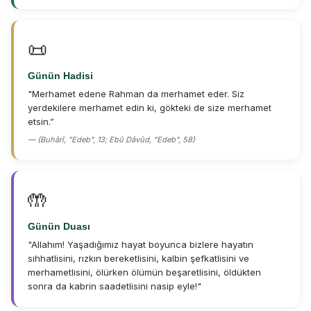
📜
Günün Hadisi
"Merhamet edene Rahman da merhamet eder. Siz
yerdekilere merhamet edin ki, gökteki de size merhamet
etsin.”
— (Buhârî, "Edeb", 13; Ebû Dâvûd, "Edeb", 58)
🤲
Günün Duası
"Allahım! Yaşadığımız hayat boyunca bizlere hayatın
sıhhatlisini, rızkın bereketlisini, kalbin şefkatlisini ve
merhametlisini, ölürken ölümün beşaretlisini, öldükten
sonra da kabrin saadetlisini nasip eyle!"