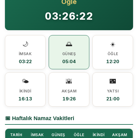
Öğle
Ezine MEM Öğrencileri Otomotiv Sektörünü Yerinde İnceledi
14:29 |
03:26:22
Ezine’de Arıcılık Eğitimi İçin Kayıtlar Açıldı
10:45 |
Kaymakam Kaptanoğlu’ndan Kıbrıs Gazisi Recep Kıral’a iftar ziyareti
16:48 |
🌙
🌅
☀️
İMSAK
GÜNEŞ
ÖĞLE
03:22
05:04
12:20
🌤️
🌇
🌃
İKINDI
AKŞAM
YATSI
16:13
19:26
21:00
📅 Haftalık Namaz Vakitleri
TARIH
İMSAK
GÜNEŞ
ÖĞLE
İKINDI
AKŞAM
Y