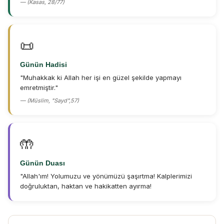
— (Kasas, 28/77)
📜
Günün Hadisi
"Muhakkak ki Allah her işi en güzel şekilde yapmayı
emretmiştir."
— (Müslim, "Sayd",57)
🤲
Günün Duası
"Allah'ım! Yolumuzu ve yönümüzü şaşırtma! Kalplerimizi
doğruluktan, haktan ve hakikatten ayırma!