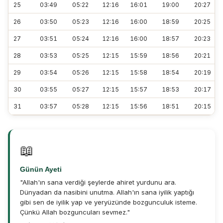
25
03:49
05:22
12:16
16:01
19:00
20:27
26
03:50
05:23
12:16
16:00
18:59
20:25
27
03:51
05:24
12:16
16:00
18:57
20:23
28
03:53
05:25
12:15
15:59
18:56
20:21
29
03:54
05:26
12:15
15:58
18:54
20:19
30
03:55
05:27
12:15
15:57
18:53
20:17
31
03:57
05:28
12:15
15:56
18:51
20:15
📖
Günün Ayeti
"Allah'ın sana verdiği şeylerde ahiret yurdunu ara.
Dünyadan da nasibini unutma. Allah'ın sana iyilik yaptığı
gibi sen de iyilik yap ve yeryüzünde bozgunculuk isteme.
Çünkü Allah bozguncuları sevmez."