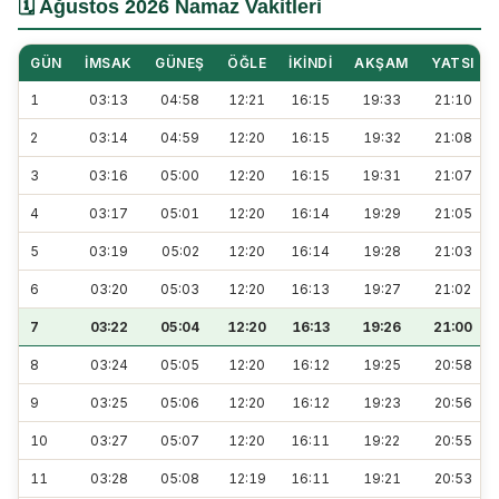
🗓️ Ağustos 2026 Namaz Vakitleri
GÜN
İMSAK
GÜNEŞ
ÖĞLE
İKINDI
AKŞAM
YATSI
1
03:13
04:58
12:21
16:15
19:33
21:10
2
03:14
04:59
12:20
16:15
19:32
21:08
3
03:16
05:00
12:20
16:15
19:31
21:07
4
03:17
05:01
12:20
16:14
19:29
21:05
5
03:19
05:02
12:20
16:14
19:28
21:03
6
03:20
05:03
12:20
16:13
19:27
21:02
7
03:22
05:04
12:20
16:13
19:26
21:00
8
03:24
05:05
12:20
16:12
19:25
20:58
9
03:25
05:06
12:20
16:12
19:23
20:56
10
03:27
05:07
12:20
16:11
19:22
20:55
11
03:28
05:08
12:19
16:11
19:21
20:53