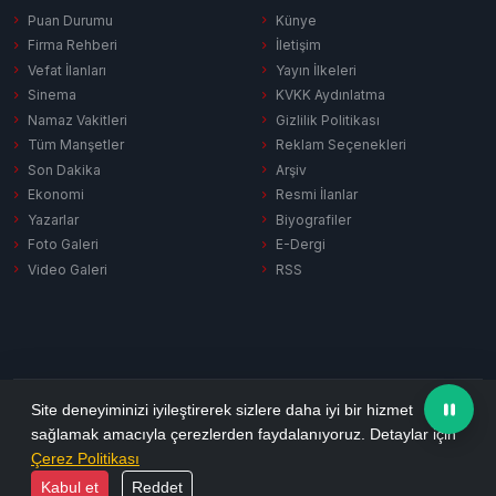
Puan Durumu
Künye
Firma Rehberi
İletişim
Vefat İlanları
Yayın İlkeleri
Sinema
KVKK Aydınlatma
Namaz Vakitleri
Gizlilik Politikası
Tüm Manşetler
Reklam Seçenekleri
Son Dakika
Arşiv
Ekonomi
Resmi İlanlar
Yazarlar
Biyografiler
Foto Galeri
E-Dergi
Video Galeri
RSS
Gizlilik Politikası
KVKK Aydınlatma
Çerez Politikası
RSS
Site deneyiminizi iyileştirerek sizlere daha iyi bir hizmet
sağlamak amacıyla çerezlerden faydalanıyoruz. Detaylar için
© 2026 Ezine Pusula. Tüm hakları saklıdır.
Çerez Politikası
Yazılım:
Habersitem
Kabul et
Reddet