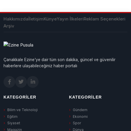
Hakkımızda
İletişim
Künye
Yayın İlkeleri
Reklam Seçenekleri
Arşiv
Çanakkale Ezine'ye dair tüm son dakika, güncel ve güvenilir
haberlere ulaşabileceğiniz haber portalı
KATEGORILER
KATEGORILER
Bilim ve Teknoloji
Gündem
Eğitim
Ekonomi
Siyaset
Spor
Magazin
Dünya