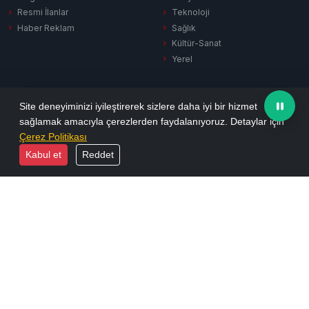
Resmi İlanlar
Teknoloji
Haber Reklam
Sağlık
Kültür-Sanat
Yerel
SERVISLER
KURUMSAL
Site deneyiminizi iyileştirerek sizlere daha iyi bir hizmet
sağlamak amacıyla çerezlerden faydalanıyoruz. Detaylar için
Hava Durumu
Hakkımızda
Çerez Politikası
Puan Durumu
Künye
Kabul et
Reddet
Firma Rehberi
İletişim
Vefat İlanları
Yayın İlkeleri
Sinema
KVKK Aydınlatma
Namaz Vakitleri
Gizlilik Politikası
Tüm Manşetler
Reklam Seçenekleri
Son Dakika
Arşiv
Ekonomi
Resmi İlanlar
Yazarlar
Biyografiler
Foto Galeri
E-Dergi
Video Galeri
RSS