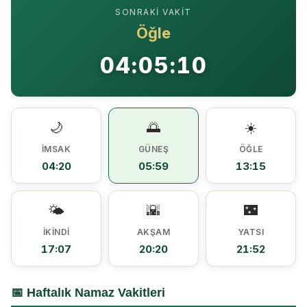
SONRAKI VAKIT
Ezine MEM Öğrencileri Otomotiv Sektörünü Yerinde İnceledi
14:29 |
Öğle
Ezine’de Arıcılık Eğitimi İçin Kayıtlar Açıldı
10:45 |
04:05:10
Kaymakam Kaptanoğlu’ndan Kıbrıs Gazisi Recep Kıral’a iftar ziyareti
16:48 |
🌙
🌅
☀️
İMSAK
GÜNEŞ
ÖĞLE
04:20
05:59
13:15
🌤️
🌇
🌃
İKINDI
AKŞAM
YATSI
17:07
20:20
21:52
📅 Haftalık Namaz Vakitleri