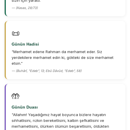
sizin için yarattı."
— (Kasas, 28/73)
📜
Günün Hadisi
"Merhamet edene Rahman da merhamet eder. Siz
yerdekilere merhamet edin ki, gökteki de size merhamet
etsin.”
— (Buhârî, "Edeb", 13; Ebû Dâvûd, "Edeb", 58)
🤲
Günün Duası
"Allahım! Yaşadığımız hayat boyunca bizlere hayatın
sıhhatlisini, rızkın bereketlisini, kalbin şefkatlisini ve
merhametlisini, ölürken ölümün beşaretlisini, öldükten