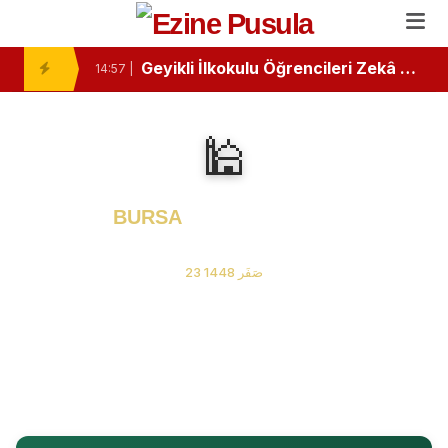
Ezine’de Minik Kalemlerden Büyük Başarı: İlk Kitaplarını Okurlarıyla Buluşturdular
10:46 |
Geyikli İlkokulu Öğrencileri Zekâ Oyunlarında Zirvede
14:57 |
Ezine Devlet Hastanesi’nde “Bebek Dostu” Standartları Mercek Altında
13:26 |
🕌
Ezine ve Geyikli Arasında Hıdırellez Buluşması: Müzisyenlerden Anlamlı Davet
11:24 |
Ezine’de Minik Öğrencilere "Sağlıklı Duruş" Eğitimi Verildi
11:02 |
BURSA
Namaz Vakitleri
“Özel Kelimeler Dükkanı”
06 Ağustos 2026 Perşembe
13:09 |
23 صَفَر 1448
Ezine Gıda İhtisas OSB MYO’da “Çok Gezen mi Bilir, Çok Okuyan mı Bilir?” Münazarası
13:07 |
Ezine Gıda İhtisas OSB MYO Öğrencisine Erasmus+ Başarısı
13:02 |
Ezine’de Otizm Farkındalığı İçin Anlamlı Buluşma
15:16 |
Ezine’de Kanser Haftası Mesajı: Erken Tanı Hayat Kurtarır
15:14 |