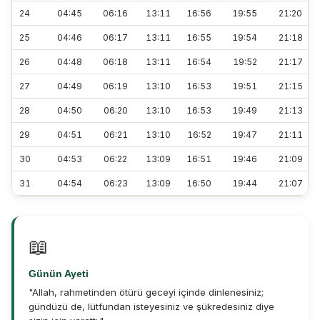
24
04:45
06:16
13:11
16:56
19:55
21:20
25
04:46
06:17
13:11
16:55
19:54
21:18
26
04:48
06:18
13:11
16:54
19:52
21:17
27
04:49
06:19
13:10
16:53
19:51
21:15
28
04:50
06:20
13:10
16:53
19:49
21:13
29
04:51
06:21
13:10
16:52
19:47
21:11
30
04:53
06:22
13:09
16:51
19:46
21:09
31
04:54
06:23
13:09
16:50
19:44
21:07
📖
Günün Ayeti
"Allah, rahmetinden ötürü geceyi içinde dinlenesiniz;
gündüzü de, lütfundan isteyesiniz ve şükredesiniz diye