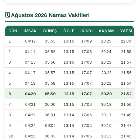
🗓️ Ağustos 2026 Namaz Vakitleri
GÜN
İMSAK
GÜNEŞ
ÖĞLE
İKINDI
AKŞAM
YATSI
1
04:12
05:55
13:15
17:09
20:25
22:00
2
04:14
05:55
13:15
17:08
20:24
21:58
3
04:15
05:56
13:15
17:08
20:23
21:57
4
04:17
05:57
13:15
17:07
20:22
21:55
5
04:18
05:58
13:15
17:07
20:21
21:54
6
04:20
05:59
13:15
17:07
20:20
21:52
7
04:21
06:00
13:15
17:06
20:18
21:50
8
04:22
06:01
13:14
17:06
20:17
21:49
9
04:24
06:02
13:14
17:05
20:16
21:47
10
04:25
06:03
13:14
17:05
20:15
21:45