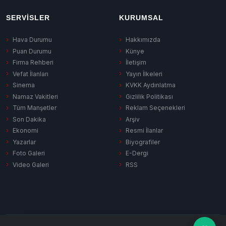
SERVISLER
KURUMSAL
Hava Durumu
Hakkımızda
Puan Durumu
Künye
Firma Rehberi
İletişim
Vefat İlanları
Yayın İlkeleri
Sinema
KVKK Aydınlatma
Namaz Vakitleri
Gizlilik Politikası
Tüm Manşetler
Reklam Seçenekleri
Son Dakika
Arşiv
Ekonomi
Resmi İlanlar
Yazarlar
Biyografiler
Foto Galeri
E-Dergi
Video Galeri
RSS
Gizlilik Politikası
KVKK Aydınlatma
Çerez Politikası
RSS