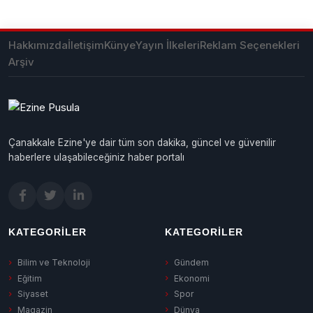
Hakkımızda
İletişim
Künye
Yayın İlkeleri
Reklam Seçenekleri
Arşiv
Çanakkale Ezine'ye dair tüm son dakika, güncel ve güvenilir
haberlere ulaşabileceğiniz haber portalı
KATEGORILER
KATEGORILER
Bilim ve Teknoloji
Gündem
Eğitim
Ekonomi
Siyaset
Spor
Magazin
Dünya