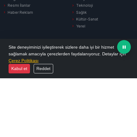
Resmi İlanlar
Teknoloji
Haber Reklam
Sağlık
Kültür-Sanat
Yerel
SERVISLER
KURUMSAL
Site deneyiminizi iyileştirerek sizlere daha iyi bir hizmet
sağlamak amacıyla çerezlerden faydalanıyoruz. Detaylar için
Hava Durumu
Hakkımızda
Çerez Politikası
Puan Durumu
Künye
Kabul et
Reddet
Firma Rehberi
İletişim
Vefat İlanları
Yayın İlkeleri
Sinema
KVKK Aydınlatma
Namaz Vakitleri
Gizlilik Politikası
Tüm Manşetler
Reklam Seçenekleri
Son Dakika
Arşiv
Ekonomi
Resmi İlanlar
Yazarlar
Biyografiler
Foto Galeri
E-Dergi
Video Galeri
RSS