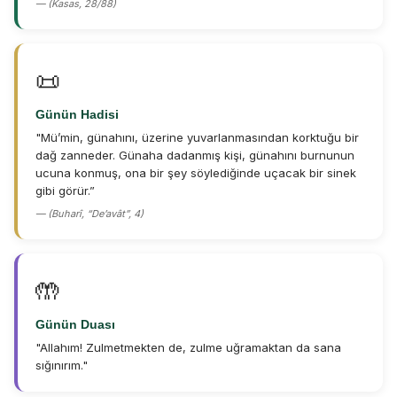
— (Kasas, 28/88)
📜
Günün Hadisi
"Mü’min, günahını, üzerine yuvarlanmasından korktuğu bir
dağ zanneder. Günaha dadanmış kişi, günahını burnunun
ucuna konmuş, ona bir şey söylediğinde uçacak bir sinek
gibi görür.”
— (Buharî, “De’avât”, 4)
🤲
Günün Duası
"Allahım! Zulmetmekten de, zulme uğramaktan da sana
sığınırım."