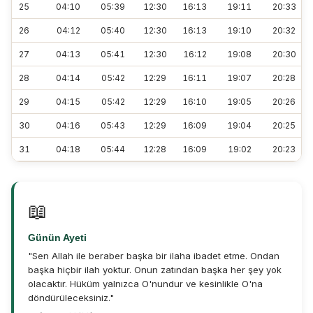
25
04:10
05:39
12:30
16:13
19:11
20:33
26
04:12
05:40
12:30
16:13
19:10
20:32
27
04:13
05:41
12:30
16:12
19:08
20:30
28
04:14
05:42
12:29
16:11
19:07
20:28
29
04:15
05:42
12:29
16:10
19:05
20:26
30
04:16
05:43
12:29
16:09
19:04
20:25
31
04:18
05:44
12:28
16:09
19:02
20:23
📖
Günün Ayeti
"Sen Allah ile beraber başka bir ilaha ibadet etme. Ondan
başka hiçbir ilah yoktur. Onun zatından başka her şey yok
olacaktır. Hüküm yalnızca O'nundur ve kesinlikle O'na
döndürüleceksiniz."