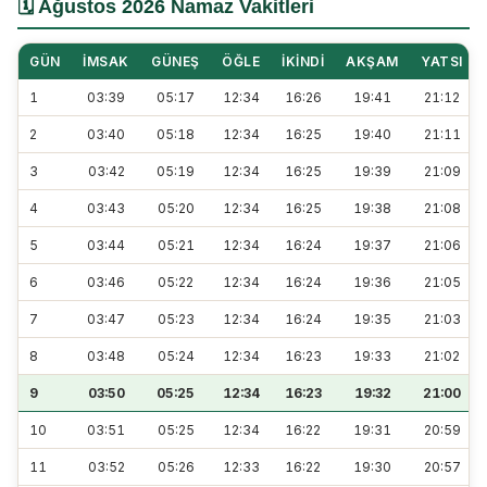
🗓️ Ağustos 2026 Namaz Vakitleri
GÜN
İMSAK
GÜNEŞ
ÖĞLE
İKINDI
AKŞAM
YATSI
1
03:39
05:17
12:34
16:26
19:41
21:12
2
03:40
05:18
12:34
16:25
19:40
21:11
3
03:42
05:19
12:34
16:25
19:39
21:09
4
03:43
05:20
12:34
16:25
19:38
21:08
5
03:44
05:21
12:34
16:24
19:37
21:06
6
03:46
05:22
12:34
16:24
19:36
21:05
7
03:47
05:23
12:34
16:24
19:35
21:03
8
03:48
05:24
12:34
16:23
19:33
21:02
9
03:50
05:25
12:34
16:23
19:32
21:00
10
03:51
05:25
12:34
16:22
19:31
20:59
11
03:52
05:26
12:33
16:22
19:30
20:57