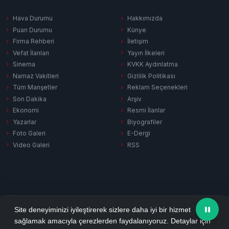
Hava Durumu
Hakkımızda
Puan Durumu
Künye
Firma Rehberi
İletişim
Vefat İlanları
Yayın İlkeleri
Sinema
KVKK Aydınlatma
Namaz Vakitleri
Gizlilik Politikası
Tüm Manşetler
Reklam Seçenekleri
Son Dakika
Arşiv
Ekonomi
Resmi İlanlar
Yazarlar
Biyografiler
Foto Galeri
E-Dergi
Video Galeri
RSS
Gizlilik Politikası
KVKK Aydınlatma
Çerez Politikası
RSS
Site deneyiminizi iyileştirerek sizlere daha iyi bir hizmet
sağlamak amacıyla çerezlerden faydalanıyoruz. Detaylar için
© 2026 Ezine Pusula. Tüm hakları saklıdır.