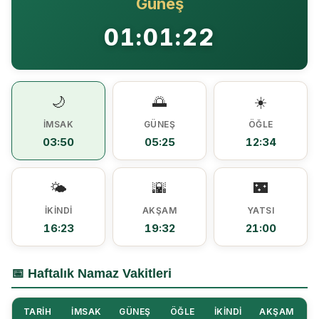
Güneş
Ezine MEM Öğrencileri Otomotiv Sektörünü Yerinde İnceledi
14:29 |
01:01:22
Ezine’de Arıcılık Eğitimi İçin Kayıtlar Açıldı
10:45 |
Kaymakam Kaptanoğlu’ndan Kıbrıs Gazisi Recep Kıral’a iftar ziyareti
16:48 |
🌙
🌅
☀️
İMSAK
GÜNEŞ
ÖĞLE
03:50
05:25
12:34
🌤️
🌇
🌃
İKINDI
AKŞAM
YATSI
16:23
19:32
21:00
📅 Haftalık Namaz Vakitleri
TARIH
İMSAK
GÜNEŞ
ÖĞLE
İKINDI
AKŞAM
Y