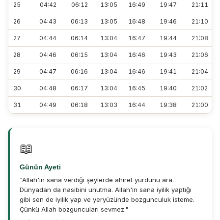
25
04:42
06:12
13:05
16:49
19:47
21:11
26
04:43
06:13
13:05
16:48
19:46
21:10
27
04:44
06:14
13:04
16:47
19:44
21:08
28
04:46
06:15
13:04
16:46
19:43
21:06
29
04:47
06:16
13:04
16:46
19:41
21:04
30
04:48
06:17
13:04
16:45
19:40
21:02
31
04:49
06:18
13:03
16:44
19:38
21:00
📖
Günün Ayeti
"Allah'ın sana verdiği şeylerde ahiret yurdunu ara.
Dünyadan da nasibini unutma. Allah'ın sana iyilik yaptığı
gibi sen de iyilik yap ve yeryüzünde bozgunculuk isteme.
Çünkü Allah bozguncuları sevmez."