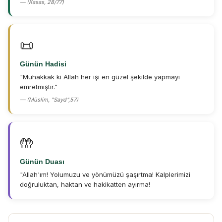
— (Kasas, 28/77)
📜
Günün Hadisi
"Muhakkak ki Allah her işi en güzel şekilde yapmayı
emretmiştir."
— (Müslim, "Sayd",57)
🤲
Günün Duası
"Allah'ım! Yolumuzu ve yönümüzü şaşırtma! Kalplerimizi
doğruluktan, haktan ve hakikatten ayırma!