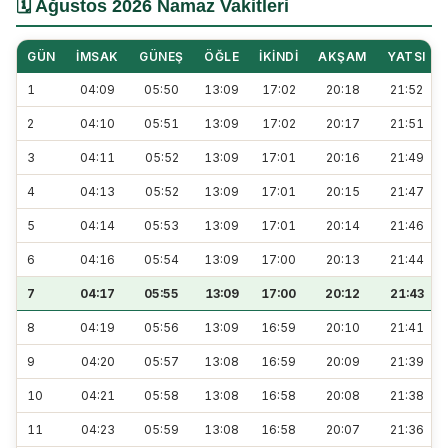
🗓️ Ağustos 2026 Namaz Vakitleri
GÜN
İMSAK
GÜNEŞ
ÖĞLE
İKINDI
AKŞAM
YATSI
1
04:09
05:50
13:09
17:02
20:18
21:52
2
04:10
05:51
13:09
17:02
20:17
21:51
3
04:11
05:52
13:09
17:01
20:16
21:49
4
04:13
05:52
13:09
17:01
20:15
21:47
5
04:14
05:53
13:09
17:01
20:14
21:46
6
04:16
05:54
13:09
17:00
20:13
21:44
7
04:17
05:55
13:09
17:00
20:12
21:43
8
04:19
05:56
13:09
16:59
20:10
21:41
9
04:20
05:57
13:08
16:59
20:09
21:39
10
04:21
05:58
13:08
16:58
20:08
21:38
11
04:23
05:59
13:08
16:58
20:07
21:36