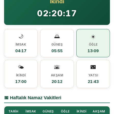
İkindi
Ezine MEM Öğrencileri Otomotiv Sektörünü Yerinde İnceledi
14:29 |
02:20:17
Ezine’de Arıcılık Eğitimi İçin Kayıtlar Açıldı
10:45 |
Kaymakam Kaptanoğlu’ndan Kıbrıs Gazisi Recep Kıral’a iftar ziyareti
16:48 |
🌙
🌅
☀️
İMSAK
GÜNEŞ
ÖĞLE
04:17
05:55
13:09
🌤️
🌇
🌃
İKINDI
AKŞAM
YATSI
17:00
20:12
21:43
📅 Haftalık Namaz Vakitleri
TARIH
İMSAK
GÜNEŞ
ÖĞLE
İKINDI
AKŞAM
Y