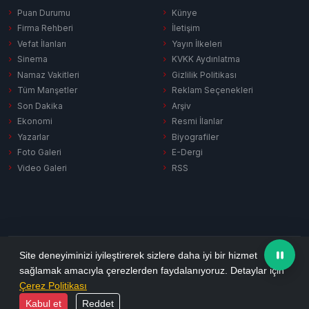
Puan Durumu
Künye
Firma Rehberi
İletişim
Vefat İlanları
Yayın İlkeleri
Sinema
KVKK Aydınlatma
Namaz Vakitleri
Gizlilik Politikası
Tüm Manşetler
Reklam Seçenekleri
Son Dakika
Arşiv
Ekonomi
Resmi İlanlar
Yazarlar
Biyografiler
Foto Galeri
E-Dergi
Video Galeri
RSS
Gizlilik Politikası
KVKK Aydınlatma
Çerez Politikası
RSS
Site deneyiminizi iyileştirerek sizlere daha iyi bir hizmet
sağlamak amacıyla çerezlerden faydalanıyoruz. Detaylar için
© 2026 Ezine Pusula. Tüm hakları saklıdır.
Çerez Politikası
Yazılım:
Habersitem
Kabul et
Reddet