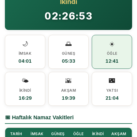
İkindi
Ezine MEM Öğrencileri Otomotiv Sektörünü Yerinde İnceledi
14:29 |
02:26:53
Ezine’de Arıcılık Eğitimi İçin Kayıtlar Açıldı
10:45 |
Kaymakam Kaptanoğlu’ndan Kıbrıs Gazisi Recep Kıral’a iftar ziyareti
16:48 |
🌙
🌅
☀️
İMSAK
GÜNEŞ
ÖĞLE
04:01
05:33
12:41
🌤️
🌇
🌃
İKINDI
AKŞAM
YATSI
16:29
19:39
21:04
📅 Haftalık Namaz Vakitleri
TARIH
İMSAK
GÜNEŞ
ÖĞLE
İKINDI
AKŞAM
Y