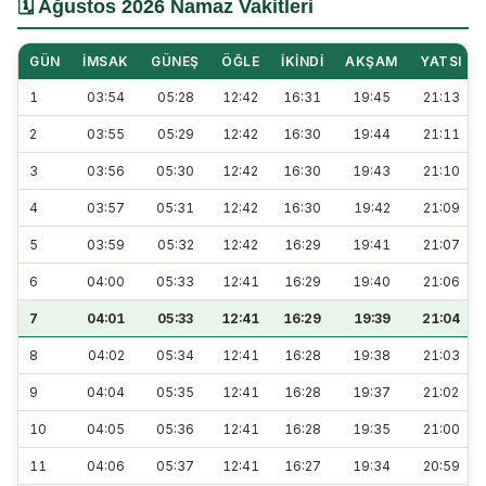
🗓️ Ağustos 2026 Namaz Vakitleri
GÜN
İMSAK
GÜNEŞ
ÖĞLE
İKINDI
AKŞAM
YATSI
1
03:54
05:28
12:42
16:31
19:45
21:13
2
03:55
05:29
12:42
16:30
19:44
21:11
3
03:56
05:30
12:42
16:30
19:43
21:10
4
03:57
05:31
12:42
16:30
19:42
21:09
5
03:59
05:32
12:42
16:29
19:41
21:07
6
04:00
05:33
12:41
16:29
19:40
21:06
7
04:01
05:33
12:41
16:29
19:39
21:04
8
04:02
05:34
12:41
16:28
19:38
21:03
9
04:04
05:35
12:41
16:28
19:37
21:02
10
04:05
05:36
12:41
16:28
19:35
21:00
11
04:06
05:37
12:41
16:27
19:34
20:59