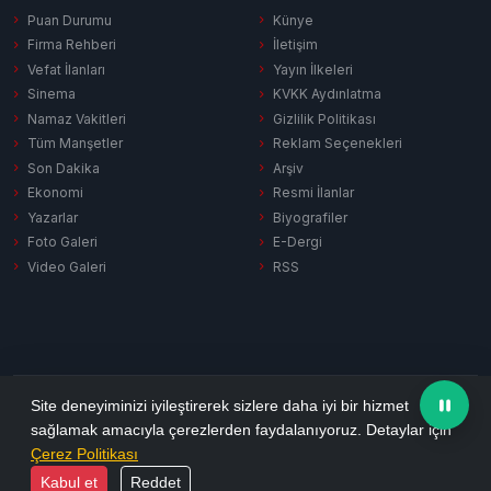
Puan Durumu
Künye
Firma Rehberi
İletişim
Vefat İlanları
Yayın İlkeleri
Sinema
KVKK Aydınlatma
Namaz Vakitleri
Gizlilik Politikası
Tüm Manşetler
Reklam Seçenekleri
Son Dakika
Arşiv
Ekonomi
Resmi İlanlar
Yazarlar
Biyografiler
Foto Galeri
E-Dergi
Video Galeri
RSS
Gizlilik Politikası
KVKK Aydınlatma
Çerez Politikası
RSS
Site deneyiminizi iyileştirerek sizlere daha iyi bir hizmet
sağlamak amacıyla çerezlerden faydalanıyoruz. Detaylar için
© 2026 Ezine Pusula. Tüm hakları saklıdır.
Çerez Politikası
Yazılım:
Habersitem
Kabul et
Reddet