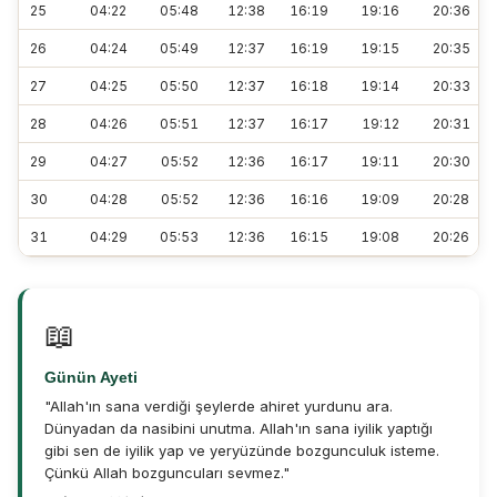
25
04:22
05:48
12:38
16:19
19:16
20:36
26
04:24
05:49
12:37
16:19
19:15
20:35
27
04:25
05:50
12:37
16:18
19:14
20:33
28
04:26
05:51
12:37
16:17
19:12
20:31
29
04:27
05:52
12:36
16:17
19:11
20:30
30
04:28
05:52
12:36
16:16
19:09
20:28
31
04:29
05:53
12:36
16:15
19:08
20:26
📖
Günün Ayeti
"Allah'ın sana verdiği şeylerde ahiret yurdunu ara.
Dünyadan da nasibini unutma. Allah'ın sana iyilik yaptığı
gibi sen de iyilik yap ve yeryüzünde bozgunculuk isteme.
Çünkü Allah bozguncuları sevmez."