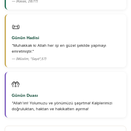
— (Kasas, 28/77)
📜
Günün Hadisi
"Muhakkak ki Allah her işi en güzel şekilde yapmayı
emretmiştir."
— (Müslim, "Sayd",57)
🤲
Günün Duası
"Allah'ım! Yolumuzu ve yönümüzü şaşırtma! Kalplerimizi
doğruluktan, haktan ve hakikatten ayırma!