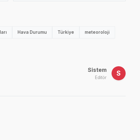
arı
Hava Durumu
Türkiye
meteoroloji
Sistem
S
Editör