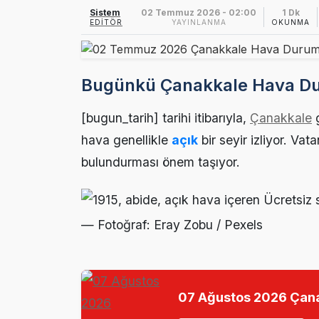
Ezine’de Otizm 
15:16 |
Sistem
02 Temmuz 2026 - 02:00
1 Dk
EDITÖR
YAYINLANMA
OKUNMA
Ezine’de Kanser
15:14 |
Ezine MEM Öğre
14:29 |
Bugünkü Çanakkale Hava Du
Ezine’de Arıcılı
10:45 |
[bugun_tarih] tarihi itibarıyla,
Çanakkale
g
Kaymakam Kapta
16:48 |
hava genellikle
açık
bir seyir izliyor. Va
bulundurması önem taşıyor.
— Fotoğraf: Eray Zobu / Pexels
07 Ağustos 2026 Çan