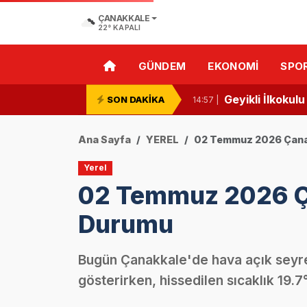
Ezineli öğrenci
10:50 |
ÇANAKKALE
22°
KAPALI
Ezine’de Bilim 
10:48 |
GÜNDEM
EKONOMI
SPO
Ezine’de Minik 
10:46 |
Geyikli İlkokul
SON DAKİKA
14:57 |
Ezine Devlet H
13:26 |
Ana Sayfa
YEREL
02 Temmuz 2026 Çana
Ezine ve Geyikl
11:24 |
Yerel
02 Temmuz 2026 Ç
Ezine’de Minik Ö
11:02 |
Durumu
“Özel Kelimele
13:09 |
Ezine Gıda İht
13:07 |
Bugün Çanakkale'de hava açık seyr
gösterirken, hissedilen sıcaklık 19.
Ezine Gıda İht
13:02 |