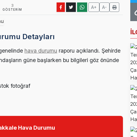
Farkındalığı İçin Anlamlı Buluşma
3
A+
A-
GÖSTERIM
 Haftası Mesajı: Erken Tanı Hayat Kurtarır
ncileri Otomotiv Sektörünü Yerinde İnceledi
İL
rumu Detayları
k Eğitimi İçin Kayıtlar Açıldı
enelinde
hava durumu
raporu açıklandı. Şehirde
noğlu’ndan Kıbrıs Gazisi Recep Kıral’a iftar ziyareti
tandaşların güne başlarken bu bilgileri göz önünde
akkale Hava Durumu