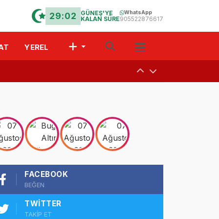
GÜNEŞ'YE
WhatsApp
29:01
KALAN SÜRE
905522876617
AT
YEREL
uşturdular
a
 Davet
FACEBOOK
r?” Münazarası
BEĞEN
TWITTER
TAKİP ET