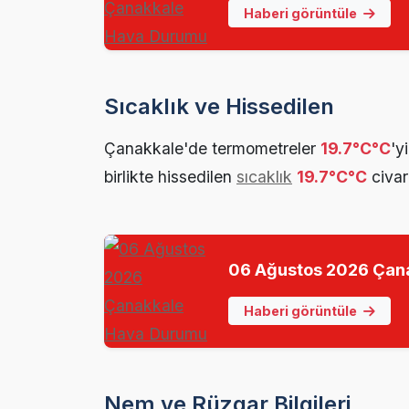
Haberi görüntüle
Sıcaklık ve Hissedilen
Çanakkale'de termometreler
19.7°C°C
'y
birlikte hissedilen
sıcaklık
19.7°C°C
civar
06 Ağustos 2026 Çan
Haberi görüntüle
Nem ve Rüzgar Bilgileri