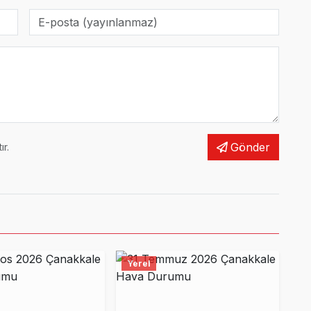
Gönder
r.
Yerel