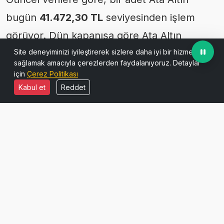
bugün
41.472,30 TL
seviyesinden işlem
görüyor. Dün kapanışa göre Ata Altın
fiyatlarında
0,00
bir değişim kaydedildi.
Site deneyiminizi iyileştirerek sizlere daha iyi bir hizmet
sağlamak amacıyla çerezlerden faydalanıyoruz. Detaylar
için
Çerez Politikası
Kabul et
Reddet
— Fotoğraf: Ann H / Pexels
Karşılaştırmalı Altın Fiyatları
Ata Altın ile birlikte diğer popüler altın türleri
de yatırımcılar tarafından yakından takip
ediliyor: