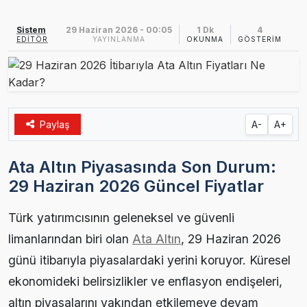
Ezine MEM Öğrencileri Otomotiv Sektörünü Yerinde İnceledi
14:29 |
Sistem
29 Haziran 2026 - 00:05
1 Dk
4
EDITÖR
YAYINLANMA
OKUNMA
GÖSTERIM
Ezine’de Arıcılık Eğitimi İçin Kayıtlar Açıldı
10:45 |
Kaymakam Kaptanoğlu’ndan Kıbrıs Gazisi Recep Kıral’a iftar ziyareti
16:48 |
Paylaş
A-
A+
Ata Altın Piyasasında Son Durum:
29 Haziran 2026 Güncel Fiyatlar
Türk yatırımcısının geleneksel ve güvenli
limanlarından biri olan
Ata Altın
, 29 Haziran 2026
günü itibarıyla piyasalardaki yerini koruyor. Küresel
ekonomideki belirsizlikler ve enflasyon endişeleri,
altın piyasalarını yakından etkilemeye devam