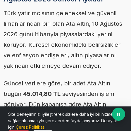
Türk yatırımcısının geleneksel ve güvenli
limanlarından biri olan Ata Altın, 10 Ağustos
2026 günü itibarıyla piyasalardaki yerini
koruyor. Küresel ekonomideki belirsizlikler
ve enflasyon endişeleri, altın piyasalarını
yakından etkilemeye devam ediyor.
Güncel verilere göre, bir adet Ata Altın
bugün
45.014,80 TL
seviyesinden işlem
görüyor. Dün kapanışa göre Ata Altın
fiyatlarında
921,55
bir değişim kaydedildi.
Site deneyiminizi iyileştirerek sizlere daha iyi bir hizmet
sağlamak amacıyla çerezlerden faydalanıyoruz. Detaylar
için
Çerez Politikası