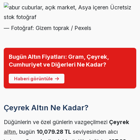
— Fotoğraf: Gizem toprak / Pexels
Bugün Altın Fiyatları: Gram, Çeyrek,
Cumhuriyet ve Diğerleri Ne Kadar?
Haberi görüntüle
Çeyrek Altın Ne Kadar?
Düğünlerin ve özel günlerin vazgeçilmezi
Çeyrek
altın
, bugün
10,079.28 TL
seviyesinden alıcı