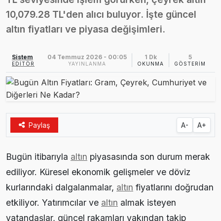
Ezine MEM Öğrencileri Otomotiv Sektörünü Yerinde İnceledi
10,079.28 TL'den alıcı buluyor. İşte güncel
14:29 |
altın fiyatları ve piyasa değişimleri.
Ezine’de Arıcılık Eğitimi İçin Kayıtlar Açıldı
10:45 |
Kaymakam Kaptanoğlu’ndan Kıbrıs Gazisi Recep Kıral’a iftar ziyareti
Sistem
04 Temmuz 2026 - 00:05
1 Dk
5
16:48 |
EDITÖR
YAYINLANMA
OKUNMA
GÖSTERIM
Paylaş
A-
A+
Bugün itibarıyla
altın
piyasasında son durum merak
ediliyor. Küresel ekonomik gelişmeler ve döviz
kurlarındaki dalgalanmalar,
altın
fiyatlarını doğrudan
etkiliyor. Yatırımcılar ve
altın
almak isteyen
vatandaşlar, güncel rakamları yakından takip