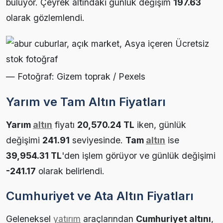
buluyor. Çeyrek altındaki günlük değişim
197.63
olarak gözlemlendi.
— Fotoğraf: Gizem toprak / Pexels
Yarım ve Tam Altın Fiyatları
Yarım
altın
fiyatı
20,570.24 TL
iken, günlük
değişimi
241.91
seviyesinde.
Tam
altın
ise
39,954.31 TL
'den işlem görüyor ve günlük değişimi
-241.17
olarak belirlendi.
Cumhuriyet ve Ata Altın Fiyatları
Geleneksel
yatırım
araçlarından
Cumhuriyet altını
,