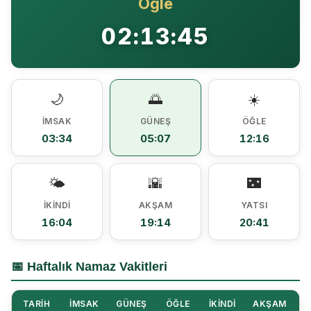
Öğle
Ezine MEM Öğrencileri Otomotiv Sektörünü Yerinde İnceledi
14:29 |
02:13:45
Ezine’de Arıcılık Eğitimi İçin Kayıtlar Açıldı
10:45 |
Kaymakam Kaptanoğlu’ndan Kıbrıs Gazisi Recep Kıral’a iftar ziyareti
16:48 |
🌙
🌅
☀️
İMSAK
GÜNEŞ
ÖĞLE
03:34
05:07
12:16
🌤️
🌇
🌃
İKINDI
AKŞAM
YATSI
16:04
19:14
20:41
📅 Haftalık Namaz Vakitleri
TARIH
İMSAK
GÜNEŞ
ÖĞLE
İKINDI
AKŞAM
Y