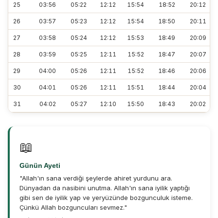
25
03:56
05:22
12:12
15:54
18:52
20:12
26
03:57
05:23
12:12
15:54
18:50
20:11
27
03:58
05:24
12:12
15:53
18:49
20:09
28
03:59
05:25
12:11
15:52
18:47
20:07
29
04:00
05:26
12:11
15:52
18:46
20:06
30
04:01
05:26
12:11
15:51
18:44
20:04
31
04:02
05:27
12:10
15:50
18:43
20:02
📖
Günün Ayeti
"Allah'ın sana verdiği şeylerde ahiret yurdunu ara.
Dünyadan da nasibini unutma. Allah'ın sana iyilik yaptığı
gibi sen de iyilik yap ve yeryüzünde bozgunculuk isteme.
Çünkü Allah bozguncuları sevmez."