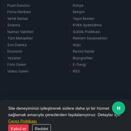
Puan Durumu
Künye
Firma Rehberi
İletişim
Vefat İlanları
Yayın İlkeleri
Sinema
KVKK Aydınlatma
Namaz Vakitleri
Gizlilik Politikası
Tüm Manşetler
Reklam Seçenekleri
Son Dakika
Arşiv
Ekonomi
Resmi İlanlar
Yazarlar
Biyografiler
Foto Galeri
E-Dergi
Video Galeri
RSS
Gizlilik Politikası
KVKK Aydınlatma
Çerez Politikası
RSS
Site deneyiminizi iyileştirerek sizlere daha iyi bir hizmet
sağlamak amacıyla çerezlerden faydalanıyoruz. Detaylar için
© 2026 Ezine Pusula. Tüm hakları saklıdır.
Çerez Politikası
Yazılım:
Habersitem
Kabul et
Reddet