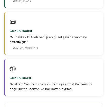
— (Kasas, 28/77)
📜
Günün Hadisi
"Muhakkak ki Allah her işi en güzel şekilde yapmayı
emretmiştir."
— (Müslim, "Sayd",57)
🤲
Günün Duası
"Allah'ım! Yolumuzu ve yönümüzü şaşırtma! Kalplerimizi
doğruluktan, haktan ve hakikatten ayırma!