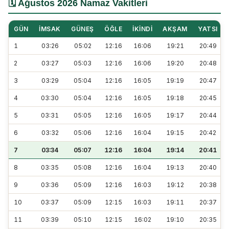
🗓️ Ağustos 2026 Namaz Vakitleri
GÜN
İMSAK
GÜNEŞ
ÖĞLE
İKINDI
AKŞAM
YATSI
1
03:26
05:02
12:16
16:06
19:21
20:49
2
03:27
05:03
12:16
16:06
19:20
20:48
3
03:29
05:04
12:16
16:05
19:19
20:47
4
03:30
05:04
12:16
16:05
19:18
20:45
5
03:31
05:05
12:16
16:05
19:17
20:44
6
03:32
05:06
12:16
16:04
19:15
20:42
7
03:34
05:07
12:16
16:04
19:14
20:41
8
03:35
05:08
12:16
16:04
19:13
20:40
9
03:36
05:09
12:16
16:03
19:12
20:38
10
03:37
05:09
12:15
16:03
19:11
20:37
11
03:39
05:10
12:15
16:02
19:10
20:35