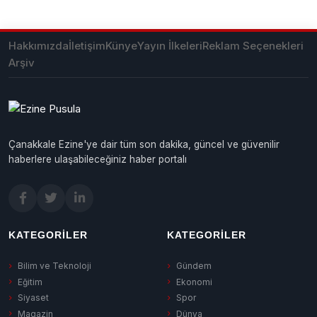
Hakkımızda
İletişim
Künye
Yayın İlkeleri
Reklam Seçenekleri
Arşiv
Çanakkale Ezine'ye dair tüm son dakika, güncel ve güvenilir
haberlere ulaşabileceğiniz haber portalı
KATEGORILER
KATEGORILER
Bilim ve Teknoloji
Gündem
Eğitim
Ekonomi
Siyaset
Spor
Magazin
Dünya