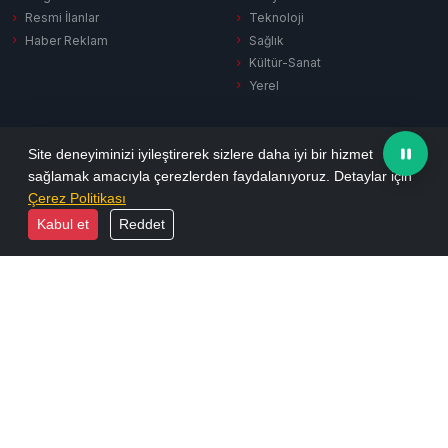
Resmi İlanlar
Teknoloji
Haber Reklam
Sağlık
Kültür-Sanat
Yerel
SERVISLER
KURUMSAL
Site deneyiminizi iyileştirerek sizlere daha iyi bir hizmet
sağlamak amacıyla çerezlerden faydalanıyoruz. Detaylar için
Hava Durumu
Hakkımızda
Çerez Politikası
Puan Durumu
Künye
Kabul et
Reddet
Firma Rehberi
İletişim
Vefat İlanları
Yayın İlkeleri
Sinema
KVKK Aydınlatma
Namaz Vakitleri
Gizlilik Politikası
Tüm Manşetler
Reklam Seçenekleri
Son Dakika
Arşiv
Ekonomi
Resmi İlanlar
Yazarlar
Biyografiler
Foto Galeri
E-Dergi
Video Galeri
RSS