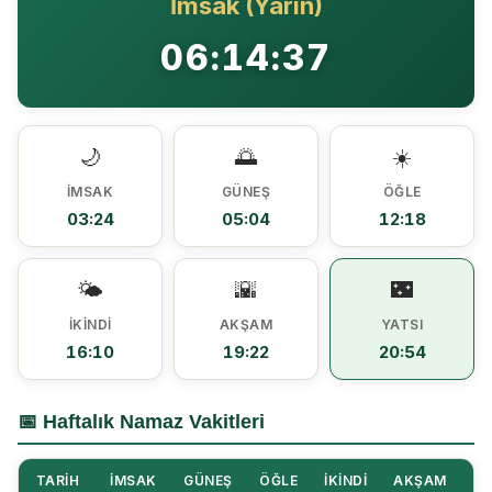
İmsak (Yarın)
Ezine MEM Öğrencileri Otomotiv Sektörünü Yerinde İnceledi
14:29 |
06:14:36
Ezine’de Arıcılık Eğitimi İçin Kayıtlar Açıldı
10:45 |
Kaymakam Kaptanoğlu’ndan Kıbrıs Gazisi Recep Kıral’a iftar ziyareti
16:48 |
🌙
🌅
☀️
İMSAK
GÜNEŞ
ÖĞLE
03:24
05:04
12:18
🌤️
🌇
🌃
İKINDI
AKŞAM
YATSI
16:10
19:22
20:54
📅 Haftalık Namaz Vakitleri
TARIH
İMSAK
GÜNEŞ
ÖĞLE
İKINDI
AKŞAM
YA