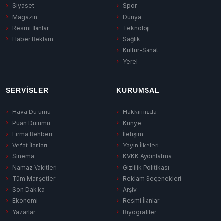
Siyaset
Spor
Magazin
Dünya
Resmi İlanlar
Teknoloji
Haber Reklam
Sağlık
Kültür-Sanat
Yerel
SERVISLER
KURUMSAL
Hava Durumu
Hakkımızda
Puan Durumu
Künye
Firma Rehberi
İletişim
Vefat İlanları
Yayın İlkeleri
Sinema
KVKK Aydınlatma
Namaz Vakitleri
Gizlilik Politikası
Tüm Manşetler
Reklam Seçenekleri
Son Dakika
Arşiv
Ekonomi
Resmi İlanlar
Yazarlar
Biyografiler