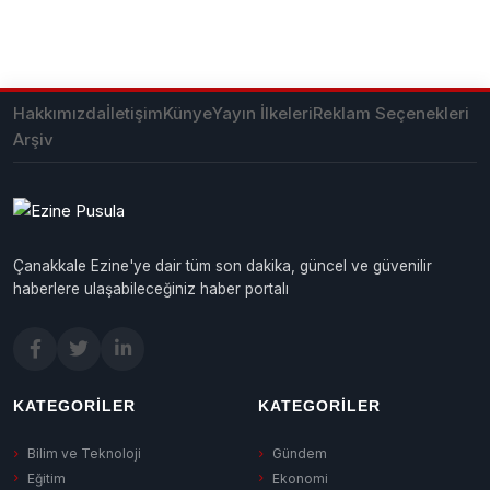
Hakkımızda
İletişim
Künye
Yayın İlkeleri
Reklam Seçenekleri
Arşiv
Çanakkale Ezine'ye dair tüm son dakika, güncel ve güvenilir
haberlere ulaşabileceğiniz haber portalı
KATEGORILER
KATEGORILER
Bilim ve Teknoloji
Gündem
Eğitim
Ekonomi