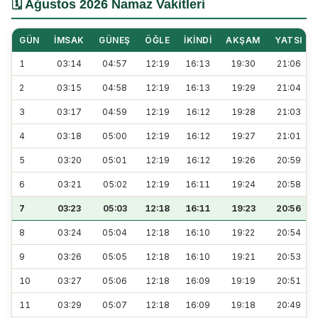
🗓️ Ağustos 2026 Namaz Vakitleri
GÜN
İMSAK
GÜNEŞ
ÖĞLE
İKINDI
AKŞAM
YATSI
1
03:14
04:57
12:19
16:13
19:30
21:06
2
03:15
04:58
12:19
16:13
19:29
21:04
3
03:17
04:59
12:19
16:12
19:28
21:03
4
03:18
05:00
12:19
16:12
19:27
21:01
5
03:20
05:01
12:19
16:12
19:26
20:59
6
03:21
05:02
12:19
16:11
19:24
20:58
7
03:23
05:03
12:18
16:11
19:23
20:56
8
03:24
05:04
12:18
16:10
19:22
20:54
9
03:26
05:05
12:18
16:10
19:21
20:53
10
03:27
05:06
12:18
16:09
19:19
20:51
11
03:29
05:07
12:18
16:09
19:18
20:49