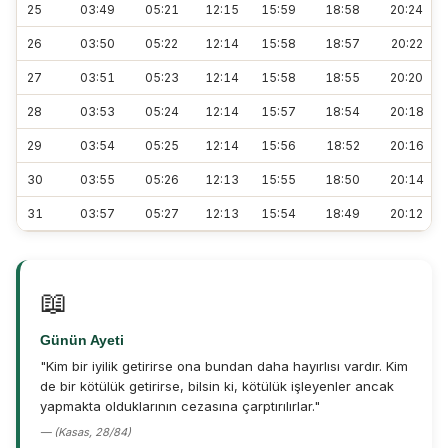
25
03:49
05:21
12:15
15:59
18:58
20:24
26
03:50
05:22
12:14
15:58
18:57
20:22
27
03:51
05:23
12:14
15:58
18:55
20:20
28
03:53
05:24
12:14
15:57
18:54
20:18
29
03:54
05:25
12:14
15:56
18:52
20:16
30
03:55
05:26
12:13
15:55
18:50
20:14
31
03:57
05:27
12:13
15:54
18:49
20:12
📖
Günün Ayeti
"Kim bir iyilik getirirse ona bundan daha hayırlısı vardır. Kim
de bir kötülük getirirse, bilsin ki, kötülük işleyenler ancak
yapmakta olduklarının cezasına çarptırılırlar."
— (Kasas, 28/84)