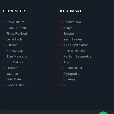
SERVISLER
KURUMSAL
Hava Durumu
Hakkımızda
Puan Durumu
Künye
Firma Rehberi
İletişim
Vefat İlanları
Yayın İlkeleri
Sinema
KVKK Aydınlatma
Namaz Vakitleri
Gizlilik Politikası
Tüm Manşetler
Reklam Seçenekleri
Son Dakika
Arşiv
Ekonomi
Resmi İlanlar
Yazarlar
Biyografiler
Foto Galeri
E-Dergi
Video Galeri
RSS