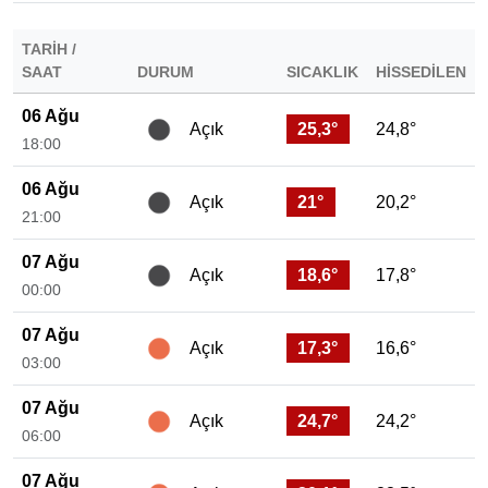
TARIH /
SAAT
DURUM
SICAKLIK
HISSEDILEN
06 Ağu
25,3°
24,8°
Açık
18:00
06 Ağu
21°
20,2°
Açık
21:00
07 Ağu
18,6°
17,8°
Açık
00:00
07 Ağu
17,3°
16,6°
Açık
03:00
07 Ağu
24,7°
24,2°
Açık
06:00
07 Ağu