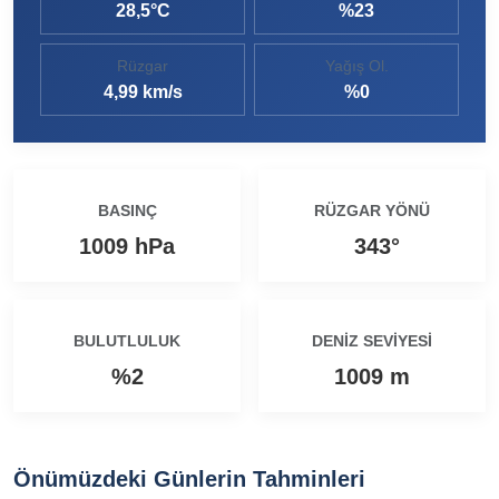
28,5°C
%23
Ezine MEM Öğrencileri Otomotiv Sektörünü Yerinde İnceledi
14:29 |
Rüzgar
Yağış Ol.
Ezine’de Arıcılık Eğitimi İçin Kayıtlar Açıldı
10:45 |
4,99 km/s
%0
Kaymakam Kaptanoğlu’ndan Kıbrıs Gazisi Recep Kıral’a iftar ziyareti
16:48 |
BASINÇ
RÜZGAR YÖNÜ
1009 hPa
343°
BULUTLULUK
DENIZ SEVIYESI
%2
1009 m
Önümüzdeki Günlerin Tahminleri