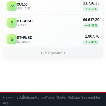
13.726,33
XU100
BIST 100
+0,17%
64.617,29
BTC/USD
Bitcoin
+0,85%
1.907,76
ETH/USD
Ethereum
+2,09%
Tüm Piyasalar
Hakkımızda
İletişim
Künye
Yayın İlkeleri
Reklam Seçenekleri
Arşiv