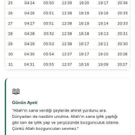
25
04:24
05:50
12:39
16:20
19:17
20:36
26
04:26
05:51
12:38
16:19
19:16
20:35
27
04:27
05:51
12:38
16:19
19:14
20:33
28
04:28
05:52
12:38
16:18
19:13
20:31
29
04:29
05:53
12:38
16:17
19:11
20:30
30
04:30
05:54
12:37
16:17
19:10
20:28
31
04:31
05:55
12:37
16:16
19:09
20:27
📖
Günün Ayeti
"Allah'ın sana verdiği şeylerde ahiret yurdunu ara.
Dünyadan da nasibini unutma. Allah'ın sana iyilik yaptığı
gibi sen de iyilik yap ve yeryüzünde bozgunculuk isteme.
Çünkü Allah bozguncuları sevmez."