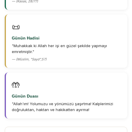
— (Kasas, 28/77)
📜
Günün Hadisi
"Muhakkak ki Allah her işi en güzel şekilde yapmayı
emretmiştir."
— (Müslim, "Sayd",57)
🤲
Günün Duası
"Allah'ım! Yolumuzu ve yönümüzü şaşırtma! Kalplerimizi
doğruluktan, haktan ve hakikatten ayırma!