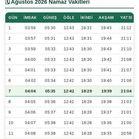
🗓️ Ağustos 2026 Namaz Vakitleri
GÜN
İMSAK
GÜNEŞ
ÖĞLE
İKINDI
AKŞAM
YATSI
1
03:56
05:30
12:43
16:31
19:45
21:12
2
03:57
05:31
12:43
16:31
19:44
21:11
3
03:59
05:32
12:43
16:30
19:43
21:10
4
04:00
05:33
12:43
16:30
19:42
21:08
5
04:01
05:33
12:43
16:30
19:41
21:07
6
04:02
05:34
12:42
16:30
19:40
21:06
7
04:04
05:35
12:42
16:29
19:39
21:04
8
04:05
05:36
12:42
16:29
19:38
21:03
9
04:06
05:37
12:42
16:29
19:37
21:01
10
04:07
05:38
12:42
16:28
19:36
21:00
11
04:08
05:38
12:42
16:28
19:35
20:58