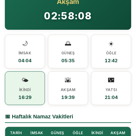
Akşam
Ezine MEM Öğrencileri Otomotiv Sektörünü Yerinde İnceledi
14:29 |
02:58:08
Ezine’de Arıcılık Eğitimi İçin Kayıtlar Açıldı
10:45 |
Kaymakam Kaptanoğlu’ndan Kıbrıs Gazisi Recep Kıral’a iftar ziyareti
16:48 |
🌙
🌅
☀️
İMSAK
GÜNEŞ
ÖĞLE
04:04
05:35
12:42
🌤️
🌇
🌃
İKINDI
AKŞAM
YATSI
16:29
19:39
21:04
📅 Haftalık Namaz Vakitleri
TARIH
İMSAK
GÜNEŞ
ÖĞLE
İKINDI
AKŞAM
Y