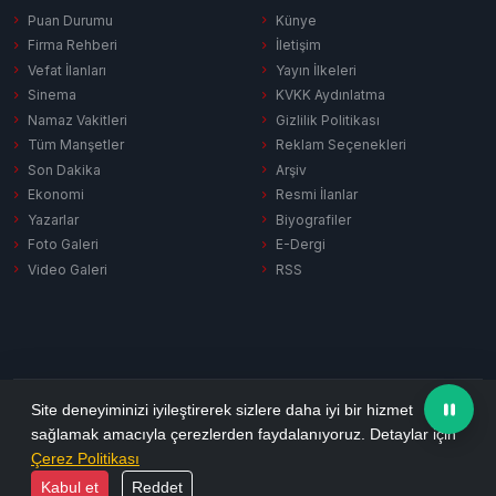
Puan Durumu
Künye
Firma Rehberi
İletişim
Vefat İlanları
Yayın İlkeleri
Sinema
KVKK Aydınlatma
Namaz Vakitleri
Gizlilik Politikası
Tüm Manşetler
Reklam Seçenekleri
Son Dakika
Arşiv
Ekonomi
Resmi İlanlar
Yazarlar
Biyografiler
Foto Galeri
E-Dergi
Video Galeri
RSS
Gizlilik Politikası
KVKK Aydınlatma
Çerez Politikası
RSS
Site deneyiminizi iyileştirerek sizlere daha iyi bir hizmet
sağlamak amacıyla çerezlerden faydalanıyoruz. Detaylar için
© 2026 Ezine Pusula. Tüm hakları saklıdır.
Çerez Politikası
Yazılım:
Habersitem
Kabul et
Reddet