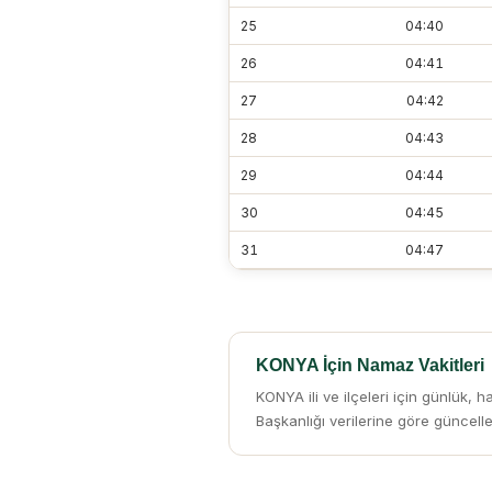
25
04:40
26
04:41
27
04:42
28
04:43
29
04:44
30
04:45
31
04:47
KONYA İçin Namaz Vakitleri
KONYA ili ve ilçeleri için günlük, h
Başkanlığı verilerine göre güncellen