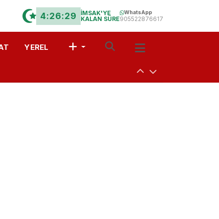
İMSAK'YE
WhatsApp
4:26:28
KALAN SÜRE
905522876617
AT
YEREL
uşturdular
a
 Davet
r?” Münazarası