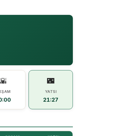
🌇
🌃
KŞAM
YATSI
0:00
21:27