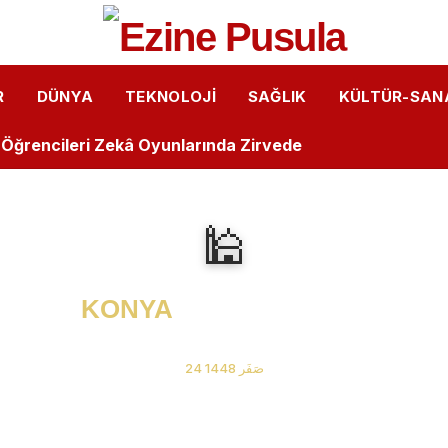
ler Ankara gezisinde
Rüzgârı: Öğrenciler Lazer Teknolojisini Yakından Tanıdı
R
DÜNYA
TEKNOLOJI
SAĞLIK
KÜLTÜR-SAN
Kalemlerden Büyük Başarı: İlk Kitaplarını Okurlarıyla Bul
u Öğrencileri Zekâ Oyunlarında Zirvede
astanesi’nde “Bebek Dostu” Standartları Mercek Altınd
🕌
i Arasında Hıdırellez Buluşması: Müzisyenlerden Anlamlı
ğrencilere "Sağlıklı Duruş" Eğitimi Verildi
KONYA
Namaz Vakitleri
r Dükkanı”
06 Ağustos 2026 Perşembe
24 صَفَر 1448
isas OSB MYO’da “Çok Gezen mi Bilir, Çok Okuyan mı Bili
isas OSB MYO Öğrencisine Erasmus+ Başarısı