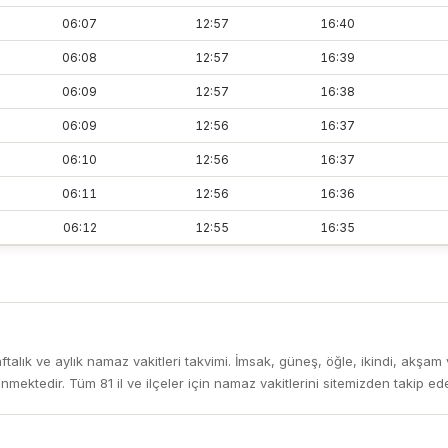
06:07
12:57
16:40
06:08
12:57
16:39
06:09
12:57
16:38
06:09
12:56
16:37
06:10
12:56
16:37
06:11
12:56
16:36
06:12
12:55
16:35
aftalık ve aylık namaz vakitleri takvimi. İmsak, güneş, öğle, ikindi, akşam v
mektedir. Tüm 81 il ve ilçeler için namaz vakitlerini sitemizden takip edeb