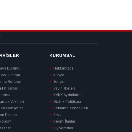
v
RVISLER
KURUMSAL
ava Durumu
Hakkımızda
uan Durumu
Künye
irma Rehberi
İletişim
efat İlanları
Yayın İlkeleri
inema
KVKK Aydınlatma
amaz Vakitleri
Gizlilik Politikası
üm Manşetler
Reklam Seçenekleri
on Dakika
Arşiv
konomi
Resmi İlanlar
azarlar
Biyografiler