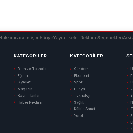
Hakkımızda
İletişim
Künye
Yayın İlkeleri
Reklam Seçenekleri
Arşi
KATEGORILER
KATEGORILER
SE
Bilim ve Teknoloji
Gündem
H
Eğitim
Ekonomi
P
Siyaset
Spor
F
Magazin
Dünya
V
Resmi İlanlar
Teknoloji
S
Haber Reklam
Sağlık
N
Kültür-Sanat
T
Yerel
S
E
Y