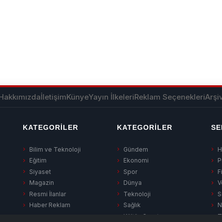
Hakkımızda
İletişim
Künye
Yayın İlkeleri
Reklam Seçenekleri
Arşi
KATEGORILER
KATEGORILER
SE
Bilim ve Teknoloji
Gündem
H
Eğitim
Ekonomi
P
Siyaset
Spor
F
Magazin
Dünya
V
Resmi İlanlar
Teknoloji
S
Haber Reklam
Sağlık
N
Kültür-Sanat
T