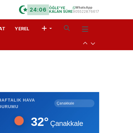
ÖĞLE'YE
WhatsApp
24:06
KALAN SÜRE
905522876617
AT
YEREL
uşturdular
a
 Davet
HAFTALIK HAVA
DURUMU
r?” Münazarası
32°
Çanakkale