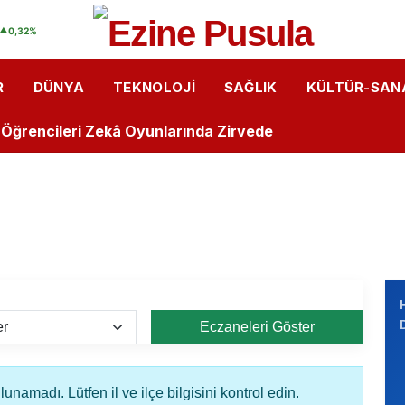
ler Ankara gezisinde
▲
0,32%
Rüzgârı: Öğrenciler Lazer Teknolojisini Yakından Tanıdı
R
DÜNYA
TEKNOLOJI
SAĞLIK
KÜLTÜR-SAN
Kalemlerden Büyük Başarı: İlk Kitaplarını Okurlarıyla Bul
u Öğrencileri Zekâ Oyunlarında Zirvede
astanesi’nde “Bebek Dostu” Standartları Mercek Altınd
i Arasında Hıdırellez Buluşması: Müzisyenlerden Anlamlı
ğrencilere "Sağlıklı Duruş" Eğitimi Verildi
r Dükkanı”
Eczaneleri Göster
isas OSB MYO’da “Çok Gezen mi Bilir, Çok Okuyan mı Bili
isas OSB MYO Öğrencisine Erasmus+ Başarısı
unamadı. Lütfen il ve ilçe bilgisini kontrol edin.