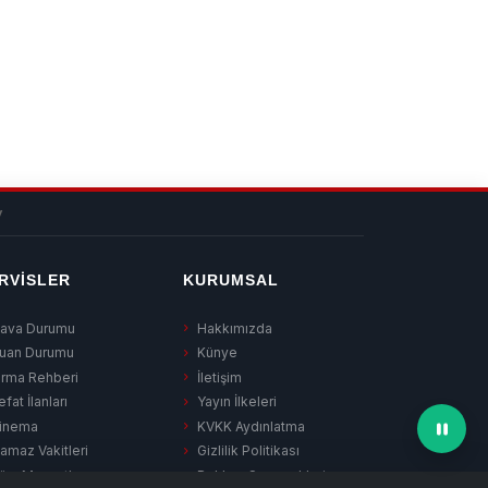
v
RVISLER
KURUMSAL
ava Durumu
Hakkımızda
uan Durumu
Künye
irma Rehberi
İletişim
efat İlanları
Yayın İlkeleri
inema
KVKK Aydınlatma
amaz Vakitleri
Gizlilik Politikası
üm Manşetler
Reklam Seçenekleri