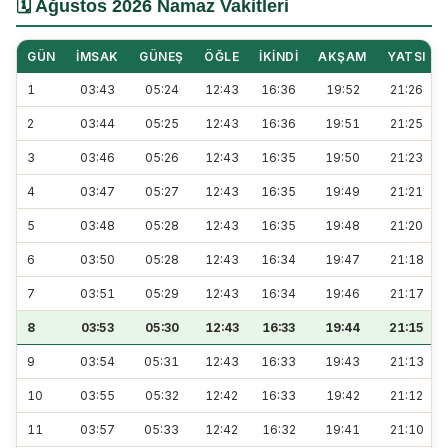
🗓️ Ağustos 2026 Namaz Vakitleri
GÜN
İMSAK
GÜNEŞ
ÖĞLE
İKINDI
AKŞAM
YATSI
1
03:43
05:24
12:43
16:36
19:52
21:26
2
03:44
05:25
12:43
16:36
19:51
21:25
3
03:46
05:26
12:43
16:35
19:50
21:23
4
03:47
05:27
12:43
16:35
19:49
21:21
5
03:48
05:28
12:43
16:35
19:48
21:20
6
03:50
05:28
12:43
16:34
19:47
21:18
7
03:51
05:29
12:43
16:34
19:46
21:17
8
03:53
05:30
12:43
16:33
19:44
21:15
9
03:54
05:31
12:43
16:33
19:43
21:13
10
03:55
05:32
12:42
16:33
19:42
21:12
11
03:57
05:33
12:42
16:32
19:41
21:10