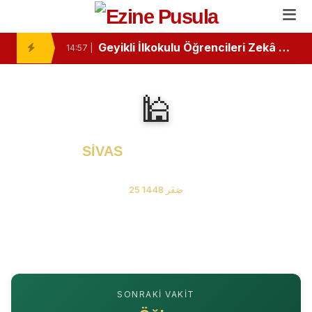
Ezine’de Minik Kalemlerden Büyük Başarı: İlk Kitaplarını Okurlarıyla Buluşturdular
10:46 |
Geyikli İlkokulu Öğrencileri Zekâ Oyunlarında Zirvede
14:57 |
Ezine Devlet Hastanesi’nde “Bebek Dostu” Standartları Mercek Altında
13:26 |
🕌
Ezine ve Geyikli Arasında Hıdırellez Buluşması: Müzisyenlerden Anlamlı Davet
11:24 |
Ezine’de Minik Öğrencilere "Sağlıklı Duruş" Eğitimi Verildi
11:02 |
SİVAS
Namaz Vakitleri
“Özel Kelimeler Dükkanı”
08 Ağustos 2026 Cumartesi
13:09 |
25 صَفَر 1448
Ezine Gıda İhtisas OSB MYO’da “Çok Gezen mi Bilir, Çok Okuyan mı Bilir?” Münazarası
13:07 |
Ezine Gıda İhtisas OSB MYO Öğrencisine Erasmus+ Başarısı
13:02 |
Ezine’de Otizm Farkındalığı İçin Anlamlı Buluşma
15:16 |
SONRAKI VAKIT
Ezine’de Kanser Haftası Mesajı: Erken Tanı Hayat Kurtarır
15:14 |