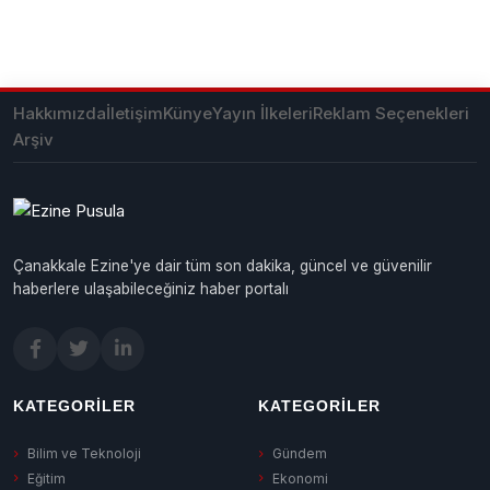
Hakkımızda
İletişim
Künye
Yayın İlkeleri
Reklam Seçenekleri
Arşiv
Çanakkale Ezine'ye dair tüm son dakika, güncel ve güvenilir
haberlere ulaşabileceğiniz haber portalı
KATEGORILER
KATEGORILER
Bilim ve Teknoloji
Gündem
Eğitim
Ekonomi