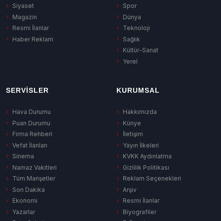
Siyaset
Spor
Magazin
Dünya
Resmi İlanlar
Teknoloji
Haber Reklam
Sağlık
Kültür-Sanat
Yerel
SERVISLER
KURUMSAL
Hava Durumu
Hakkımızda
Puan Durumu
Künye
Firma Rehberi
İletişim
Vefat İlanları
Yayın İlkeleri
Sinema
KVKK Aydınlatma
Namaz Vakitleri
Gizlilik Politikası
Tüm Manşetler
Reklam Seçenekleri
Son Dakika
Arşiv
Ekonomi
Resmi İlanlar
Yazarlar
Biyografiler