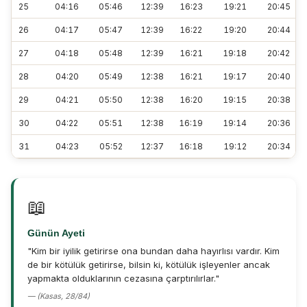
25
04:16
05:46
12:39
16:23
19:21
20:45
26
04:17
05:47
12:39
16:22
19:20
20:44
27
04:18
05:48
12:39
16:21
19:18
20:42
28
04:20
05:49
12:38
16:21
19:17
20:40
29
04:21
05:50
12:38
16:20
19:15
20:38
30
04:22
05:51
12:38
16:19
19:14
20:36
31
04:23
05:52
12:37
16:18
19:12
20:34
📖
Günün Ayeti
"Kim bir iyilik getirirse ona bundan daha hayırlısı vardır. Kim
de bir kötülük getirirse, bilsin ki, kötülük işleyenler ancak
yapmakta olduklarının cezasına çarptırılırlar."
— (Kasas, 28/84)