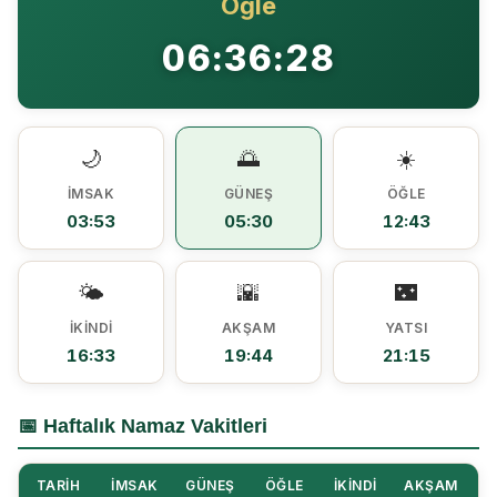
Öğle
Ezine MEM Öğrencileri Otomotiv Sektörünü Yerinde İnceledi
14:29 |
06:36:28
Ezine’de Arıcılık Eğitimi İçin Kayıtlar Açıldı
10:45 |
Kaymakam Kaptanoğlu’ndan Kıbrıs Gazisi Recep Kıral’a iftar ziyareti
16:48 |
🌙
🌅
☀️
İMSAK
GÜNEŞ
ÖĞLE
03:53
05:30
12:43
🌤️
🌇
🌃
İKINDI
AKŞAM
YATSI
16:33
19:44
21:15
📅 Haftalık Namaz Vakitleri
TARIH
İMSAK
GÜNEŞ
ÖĞLE
İKINDI
AKŞAM
Y