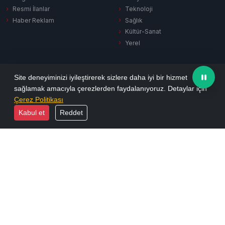
Resmi İlanlar
Teknoloji
Haber Reklam
Sağlık
Kültür-Sanat
Yerel
SERVISLER
KURUMSAL
Site deneyiminizi iyileştirerek sizlere daha iyi bir hizmet
sağlamak amacıyla çerezlerden faydalanıyoruz. Detaylar için
Hava Durumu
Hakkımızda
Çerez Politikası
Puan Durumu
Künye
Kabul et
Reddet
Firma Rehberi
İletişim
Vefat İlanları
Yayın İlkeleri
Sinema
KVKK Aydınlatma
Namaz Vakitleri
Gizlilik Politikası
Tüm Manşetler
Reklam Seçenekleri
Son Dakika
Arşiv
Ekonomi
Resmi İlanlar
Yazarlar
Biyografiler
Foto Galeri
E-Dergi
Video Galeri
RSS