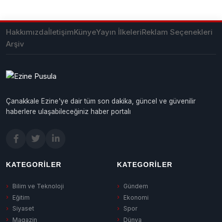
Hakkımızda
İletişim
Künye
Yayın İlkeleri
Reklam Seçenekleri
Arşiv
Çanakkale Ezine'ye dair tüm son dakika, güncel ve güvenilir
haberlere ulaşabileceğiniz haber portalı
KATEGORILER
KATEGORILER
Bilim ve Teknoloji
Gündem
Eğitim
Ekonomi
Siyaset
Spor
Magazin
Dünya