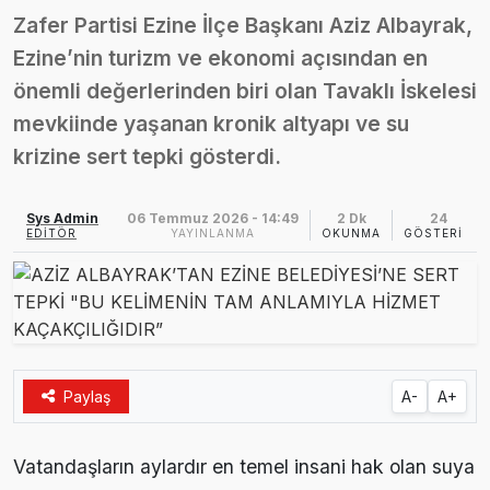
Zafer Partisi Ezine İlçe Başkanı Aziz Albayrak,
Ezine’de Arıcılık Eğitimi İçin Kayıtlar Açıldı
10:45 |
Ezine’nin turizm ve ekonomi açısından en
önemli değerlerinden biri olan Tavaklı İskelesi
Kaymakam Kaptanoğlu’ndan Kıbrıs Gazisi Recep Kıral’a iftar ziyareti
16:48 |
mevkiinde yaşanan kronik altyapı ve su
krizine sert tepki gösterdi.
Sys Admin
06 Temmuz 2026 - 14:49
2 Dk
24
EDITÖR
YAYINLANMA
OKUNMA
GÖSTERIM
Paylaş
A-
A+
Vatandaşların aylardır en temel insani hak olan suya