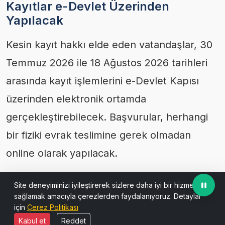
Kayıtlar e-Devlet Üzerinden
Yapılacak
Kesin kayıt hakkı elde eden vatandaşlar, 30
Temmuz 2026 ile 18 Ağustos 2026 tarihleri
arasında kayıt işlemlerini e-Devlet Kapısı
üzerinden elektronik ortamda
gerçekleştirebilecek. Başvurular, herhangi
bir fiziki evrak teslimine gerek olmadan
online olarak yapılacak.
Bilgi Almak İsteyenler İçin Destek
Site deneyiminizi iyileştirerek sizlere daha iyi bir hizmet
Hatları
sağlamak amacıyla çerezlerden faydalanıyoruz. Detaylar
için
Çerez Politikası
Kayıt sürecine ilişkin ayrıntılı bilgi almak
Kabul et
Reddet