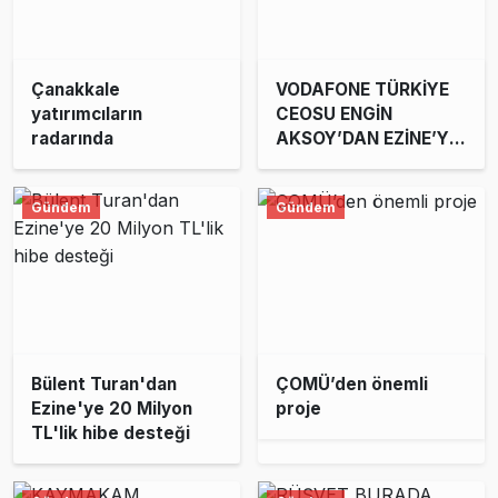
Çanakkale
VODAFONE TÜRKİYE
yatırımcıların
CEOSU ENGİN
radarında
AKSOY’DAN EZİNE’YE
SÜRPRİZ ZİYARET!
Gündem
Gündem
Bülent Turan'dan
ÇOMÜ’den önemli
Ezine'ye 20 Milyon
proje
TL'lik hibe desteği