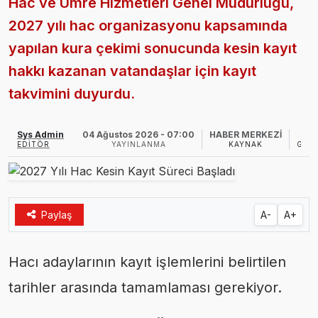
Hac ve Umre Hizmetleri Genel Müdürlüğü,
2027 yılı hac organizasyonu kapsamında
yapılan kura çekimi sonucunda kesin kayıt
hakkı kazanan vatandaşlar için kayıt
takvimini duyurdu.
Sys Admin
04 Ağustos 2026 - 07:00
HABER MERKEZİ
EDITÖR
YAYINLANMA
KAYNAK
GÖS
Paylaş
A-
A+
Hacı adaylarının kayıt işlemlerini belirtilen
tarihler arasında tamamlaması gerekiyor.